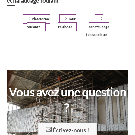
échafaudage roulant
Plateforme
Tour
roulante
roulante
échafaudage
télescopique
Vous avez une question
?
Écrivez-nous !