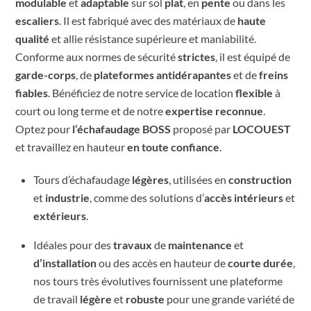
modulable
et
adaptable
sur sol
plat
, en
pente
ou dans les
escaliers
. Il est fabriqué avec des matériaux de
haute
qualité
et allie résistance supérieure et maniabilité.
Conforme aux normes de sécurité
strictes
, il est équipé de
garde-corps
, de
plateformes
antidérapantes
et de
freins
fiables
. Bénéficiez de notre service de location
flexible
à
court ou long terme et de notre
expertise
reconnue
.
Optez pour
l’échafaudage BOSS
proposé par
LOCOUEST
et travaillez en hauteur
en toute confiance
.
Tours d’échafaudage
légères
, utilisées en
construction
et
industrie
, comme des solutions d’
accès intérieurs
et
extérieurs
.
Idéales pour des
travaux
de
maintenance
et
d’installation
ou des accès en hauteur de
courte durée
,
nos tours très évolutives fournissent une plateforme
de travail
légère
et
robuste
pour une grande variété de