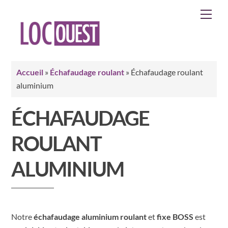
Skip
Men
to
content
Accueil
»
Échafaudage roulant
»
Échafaudage roulant
aluminium
ÉCHAFAUDAGE
ROULANT
ALUMINIUM
Notre
échafaudage aluminium
roulant
et
fixe
BOSS
est