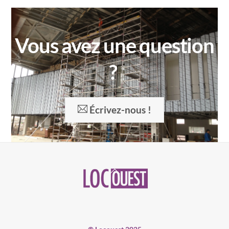
Vous avez une question
?
Écrivez-nous !
Back
To
Top