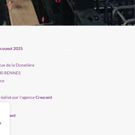
Back
couest 2025
To
Top
Rue de la Donelière
00 RENNES
ce
réalisé par l'agence
Crescent
rutement
e
uits