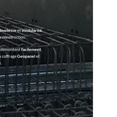
bustesse
et
modularité
.
e construction.
se démontent
facilement
.
u coffrage
Geopanel
et
.