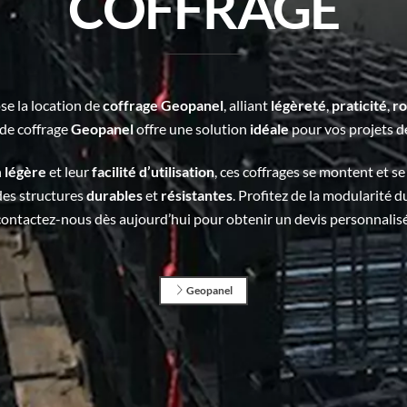
COFFRAGE
e la location de
coffrage
Geopanel
, alliant
légèreté
,
praticité
,
ro
de coffrage
Geopanel
offre une solution
idéale
pour vos projets d
n
légère
et leur
facilité
d’utilisation
, ces coffrages se montent et 
 des structures
durables
et
résistantes
. Profitez de la modularité d
contactez-nous dès aujourd’hui pour obtenir un devis personnalisé
Geopanel