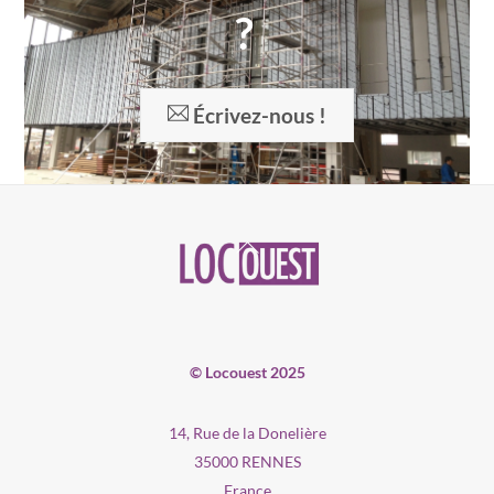
?
Écrivez-nous !
Back
To
Top
© Locouest 2025
14, Rue de la Donelière
35000 RENNES
France