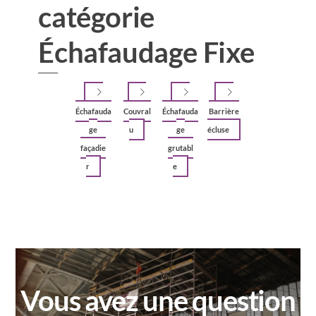
catégorie
Échafaudage Fixe
Échafauda
Couvral
Échafauda
Barrière
ge
u
ge
écluse
façadie
grutabl
r
e
Vous avez une question